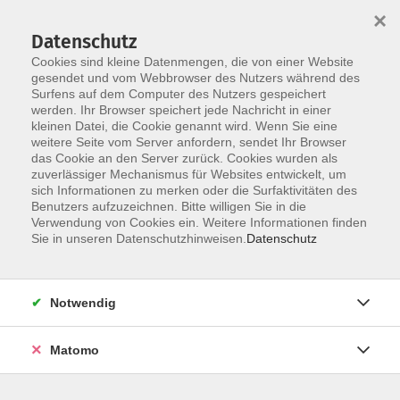
×
Datenschutz
Cookies sind kleine Datenmengen, die von einer Website
gesendet und vom Webbrowser des Nutzers während des
Surfens auf dem Computer des Nutzers gespeichert
Skip to main content
werden. Ihr Browser speichert jede Nachricht in einer
kleinen Datei, die Cookie genannt wird. Wenn Sie eine
weitere Seite vom Server anfordern, sendet Ihr Browser
Der Kurs konnte nicht gefunden werden.
das Cookie an den Server zurück. Cookies wurden als
zuverlässiger Mechanismus für Websites entwickelt, um
sich Informationen zu merken oder die Surfaktivitäten des
Benutzers aufzuzeichnen. Bitte willigen Sie in die
Verwendung von Cookies ein. Weitere Informationen finden
Impressum
Sie in unseren Datenschutzhinweisen.
Datenschutz
Datenschutz
Barrierefreiheitserklärung
Notwendig
AGB
Teilnahmebedingungen
Matomo
Hinweisgebersystem
Widerruf