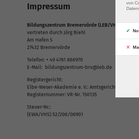
von Co
Impressum
Daten
Bildungszentrum Bremervörde (LEB/VHS)
No
vertreten durch Jörg Biehl
Am Hafen 5
27432 Bremervörde
Ma
Telefon: + 49 4761 866970
E-Mail: bildungszentrum-brv@leb.de
Registergericht:
Elbe-Weser-Akademie e. V.: Amtsgericht Tostedt
Registernummer: VR-Nr. 150135
Steuer-Nr.:
(EWA/VHS) 52/206/06901