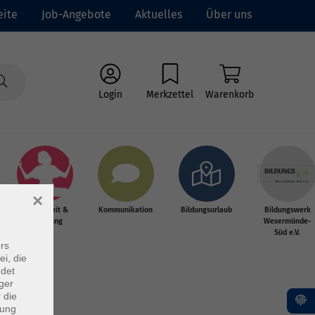
eite
Job-Angebote
Aktuelles
Über uns
Login
Merkzettel
Warenkorb
×
Gesundheit &
Kommunikation
Bildungsurlaub
Bildungswerk
Ernährung
Wesermünde-
Süd e.V.
rs
ei, die
ndet
ger
 die
dung