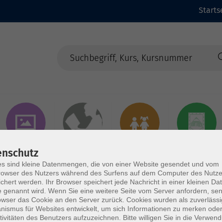
Starts
Kunst &
Dies & Das
Kurse für Kinder
Samtgemeinde
enschutz
Kreatives
& Jugendliche
Börde Lamstedt
s sind kleine Datenmengen, die von einer Website gesendet und vom
owser des Nutzers während des Surfens auf dem Computer des Nutze
chert werden. Ihr Browser speichert jede Nachricht in einer kleinen Dat
 genannt wird. Wenn Sie eine weitere Seite vom Server anfordern, se
owser das Cookie an den Server zurück. Cookies wurden als zuverlässi
ismus für Websites entwickelt, um sich Informationen zu merken oder
tivitäten des Benutzers aufzuzeichnen. Bitte willigen Sie in die Verwen