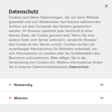
×
Datenschutz
Cookies sind kleine Datenmengen, die von einer Website
gesendet und vom Webbrowser des Nutzers während des
Surfens auf dem Computer des Nutzers gespeichert
Skip to main content
You are here:
werden. Ihr Browser speichert jede Nachricht in einer
Barrierefreiheitserklärung
kleinen Datei, die Cookie genannt wird. Wenn Sie eine
weitere Seite vom Server anfordern, sendet Ihr Browser
das Cookie an den Server zurück. Cookies wurden als
Barrierefreiheitserklärung gemäß
zuverlässiger Mechanismus für Websites entwickelt, um
sich Informationen zu merken oder die Surfaktivitäten des
Barrierefreiheitsstärkungsgesetz
Benutzers aufzuzeichnen. Bitte willigen Sie in die
Verwendung von Cookies ein. Weitere Informationen finden
(BFSG)
Sie in unseren Datenschutzhinweisen.
Datenschutz
1 Geltungsbereich
Notwendig
Diese Erklärung gilt für das Web-Portal des
Bildungszentrums Bremervörde (LEB/VHS) inklusive des
Matomo
Webshops für Kurse und Seminare unter der Domain
https://www.brv-bildungszentrum.de/
.