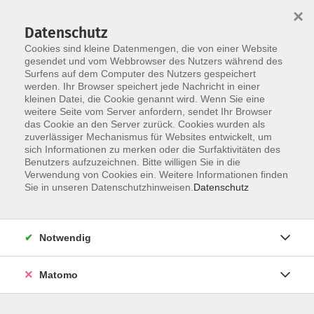
×
Datenschutz
Cookies sind kleine Datenmengen, die von einer Website
gesendet und vom Webbrowser des Nutzers während des
Surfens auf dem Computer des Nutzers gespeichert
Skip to main content
werden. Ihr Browser speichert jede Nachricht in einer
kleinen Datei, die Cookie genannt wird. Wenn Sie eine
weitere Seite vom Server anfordern, sendet Ihr Browser
Der Kurs konnte nicht gefunden werden.
das Cookie an den Server zurück. Cookies wurden als
zuverlässiger Mechanismus für Websites entwickelt, um
sich Informationen zu merken oder die Surfaktivitäten des
Benutzers aufzuzeichnen. Bitte willigen Sie in die
Verwendung von Cookies ein. Weitere Informationen finden
Impressum
Sie in unseren Datenschutzhinweisen.
Datenschutz
Datenschutz
Barrierefreiheitserklärung
Notwendig
AGB
Teilnahmebedingungen
Matomo
Hinweisgebersystem
Widerruf