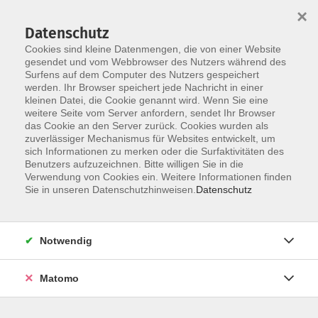
×
Datenschutz
Cookies sind kleine Datenmengen, die von einer Website
gesendet und vom Webbrowser des Nutzers während des
Surfens auf dem Computer des Nutzers gespeichert
Skip to main content
werden. Ihr Browser speichert jede Nachricht in einer
kleinen Datei, die Cookie genannt wird. Wenn Sie eine
weitere Seite vom Server anfordern, sendet Ihr Browser
Der Kurs konnte nicht gefunden werden.
das Cookie an den Server zurück. Cookies wurden als
zuverlässiger Mechanismus für Websites entwickelt, um
sich Informationen zu merken oder die Surfaktivitäten des
Benutzers aufzuzeichnen. Bitte willigen Sie in die
Verwendung von Cookies ein. Weitere Informationen finden
Impressum
Sie in unseren Datenschutzhinweisen.
Datenschutz
Datenschutz
Barrierefreiheitserklärung
Notwendig
AGB
Teilnahmebedingungen
Matomo
Hinweisgebersystem
Widerruf