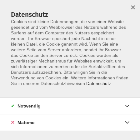
×
Datenschutz
Cookies sind kleine Datenmengen, die von einer Website
gesendet und vom Webbrowser des Nutzers während des
Surfens auf dem Computer des Nutzers gespeichert
Skip to main content
werden. Ihr Browser speichert jede Nachricht in einer
kleinen Datei, die Cookie genannt wird. Wenn Sie eine
weitere Seite vom Server anfordern, sendet Ihr Browser
Der Kurs konnte nicht gefunden werden.
das Cookie an den Server zurück. Cookies wurden als
zuverlässiger Mechanismus für Websites entwickelt, um
sich Informationen zu merken oder die Surfaktivitäten des
Benutzers aufzuzeichnen. Bitte willigen Sie in die
Verwendung von Cookies ein. Weitere Informationen finden
Impressum
Sie in unseren Datenschutzhinweisen.
Datenschutz
Datenschutz
Barrierefreiheitserklärung
Notwendig
AGB
Teilnahmebedingungen
Matomo
Hinweisgebersystem
Widerruf