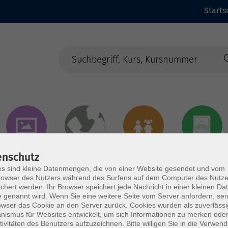
Starts
Kunst &
Dies & Das
Kurse für Kinder
Samtgemeinde
enschutz
Kreatives
& Jugendliche
Börde Lamstedt
s sind kleine Datenmengen, die von einer Website gesendet und vom
owser des Nutzers während des Surfens auf dem Computer des Nutze
chert werden. Ihr Browser speichert jede Nachricht in einer kleinen Dat
 genannt wird. Wenn Sie eine weitere Seite vom Server anfordern, se
owser das Cookie an den Server zurück. Cookies wurden als zuverlässi
ismus für Websites entwickelt, um sich Informationen zu merken oder
tivitäten des Benutzers aufzuzeichnen. Bitte willigen Sie in die Verwen