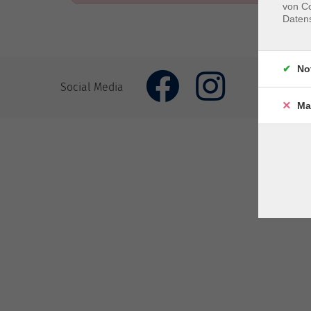
von Co
Daten
No
Impr
Social Media
Ma