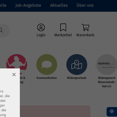
eite
Job-Angebote
Aktuelles
Über uns
Login
Merkzettel
Warenkorb
×
Gesundheit &
Kommunikation
Bildungsurlaub
Bildungswerk
Ernährung
Wesermünde-
Süd e.V.
rs
ei, die
ndet
ger
 die
dung