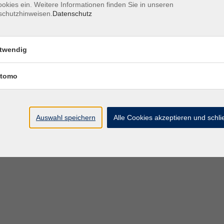
okies ein. Weitere Informationen finden Sie in unseren
schutzhinweisen.
Datenschutz
twendig
essum
Datenschutz
Barrierefreiheitserklärung
AGB
Teiln
tomo
Auswahl speichern
Alle Cookies akzeptieren und schl