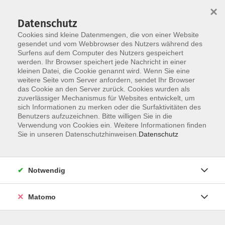
×
Datenschutz
Cookies sind kleine Datenmengen, die von einer Website
gesendet und vom Webbrowser des Nutzers während des
Surfens auf dem Computer des Nutzers gespeichert
Skip to main content
werden. Ihr Browser speichert jede Nachricht in einer
kleinen Datei, die Cookie genannt wird. Wenn Sie eine
weitere Seite vom Server anfordern, sendet Ihr Browser
das Cookie an den Server zurück. Cookies wurden als
zuverlässiger Mechanismus für Websites entwickelt, um
sich Informationen zu merken oder die Surfaktivitäten des
Benutzers aufzuzeichnen. Bitte willigen Sie in die
Verwendung von Cookies ein. Weitere Informationen finden
Sie in unseren Datenschutzhinweisen.
Datenschutz
Sie sind hier:
Programmbereich
Pädagogik
Notwendig
Richtig streiten
Wie wir uns im Streit begegnen, kennenlernen
Matomo
und in Verbindung kommen