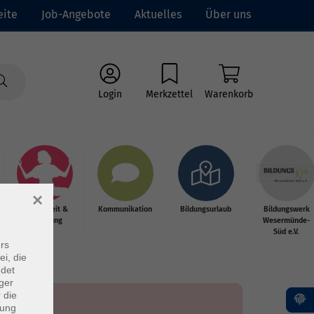
eite
Job-Angebote
Aktuelles
Über uns
Login
Merkzettel
Warenkorb
×
Gesundheit &
Kommunikation
Bildungsurlaub
Bildungswerk
Ernährung
Wesermünde-
Süd e.V.
rs
ei, die
ndet
ger
 die
dung