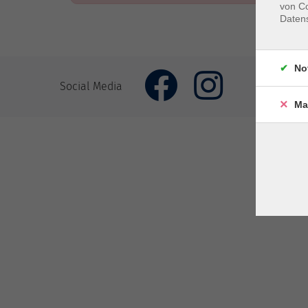
von Co
Daten
No
Impr
Social Media
Ma