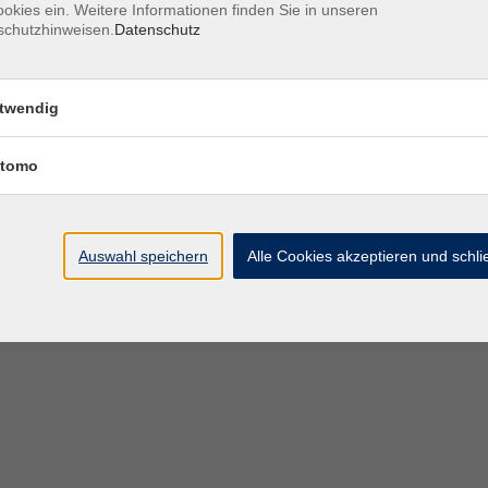
okies ein. Weitere Informationen finden Sie in unseren
schutzhinweisen.
Datenschutz
twendig
essum
Datenschutz
Barrierefreiheitserklärung
AGB
Teiln
tomo
Auswahl speichern
Alle Cookies akzeptieren und schl