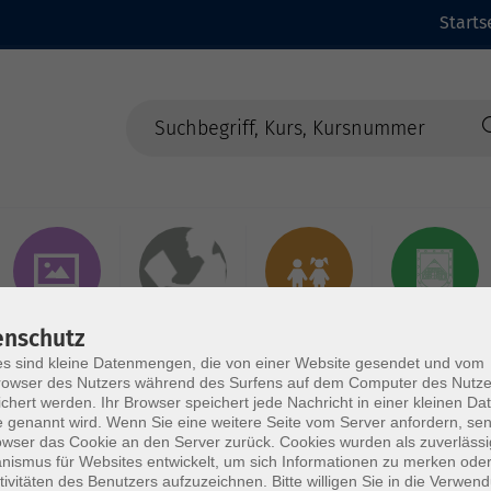
Starts
Kunst &
Dies & Das
Kurse für Kinder
Samtgemeinde
enschutz
Kreatives
& Jugendliche
Börde Lamstedt
s sind kleine Datenmengen, die von einer Website gesendet und vom
owser des Nutzers während des Surfens auf dem Computer des Nutze
chert werden. Ihr Browser speichert jede Nachricht in einer kleinen Dat
 genannt wird. Wenn Sie eine weitere Seite vom Server anfordern, se
owser das Cookie an den Server zurück. Cookies wurden als zuverlässi
ismus für Websites entwickelt, um sich Informationen zu merken oder
tivitäten des Benutzers aufzuzeichnen. Bitte willigen Sie in die Verwen