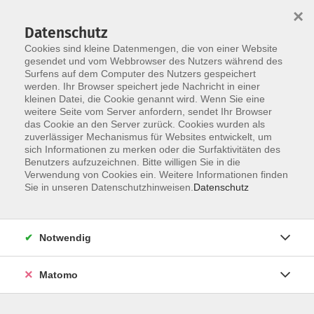
×
Datenschutz
Cookies sind kleine Datenmengen, die von einer Website
gesendet und vom Webbrowser des Nutzers während des
Surfens auf dem Computer des Nutzers gespeichert
Skip to main content
werden. Ihr Browser speichert jede Nachricht in einer
kleinen Datei, die Cookie genannt wird. Wenn Sie eine
weitere Seite vom Server anfordern, sendet Ihr Browser
Der Kurs konnte nicht gefunden werden.
das Cookie an den Server zurück. Cookies wurden als
zuverlässiger Mechanismus für Websites entwickelt, um
sich Informationen zu merken oder die Surfaktivitäten des
Benutzers aufzuzeichnen. Bitte willigen Sie in die
Verwendung von Cookies ein. Weitere Informationen finden
Impressum
Sie in unseren Datenschutzhinweisen.
Datenschutz
Datenschutz
Barrierefreiheitserklärung
Notwendig
AGB
Teilnahmebedingungen
Matomo
Hinweisgebersystem
Widerruf