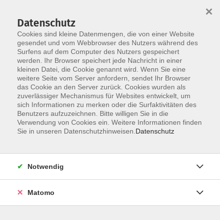
×
Datenschutz
Cookies sind kleine Datenmengen, die von einer Website
gesendet und vom Webbrowser des Nutzers während des
Surfens auf dem Computer des Nutzers gespeichert
Skip to main content
werden. Ihr Browser speichert jede Nachricht in einer
kleinen Datei, die Cookie genannt wird. Wenn Sie eine
weitere Seite vom Server anfordern, sendet Ihr Browser
das Cookie an den Server zurück. Cookies wurden als
zuverlässiger Mechanismus für Websites entwickelt, um
sich Informationen zu merken oder die Surfaktivitäten des
Benutzers aufzuzeichnen. Bitte willigen Sie in die
Verwendung von Cookies ein. Weitere Informationen finden
Sie in unseren Datenschutzhinweisen.
Datenschutz
Sie sind hier:
Programmbereich
Sprachen
Notwendig
Dänisch Bildungsurlaub
Dänisch für Interessierte, die beruflich oder
Matomo
privat nach Dänemark reisen