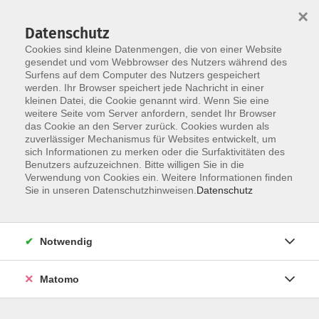
×
Datenschutz
Cookies sind kleine Datenmengen, die von einer Website
gesendet und vom Webbrowser des Nutzers während des
Surfens auf dem Computer des Nutzers gespeichert
Skip to main content
werden. Ihr Browser speichert jede Nachricht in einer
kleinen Datei, die Cookie genannt wird. Wenn Sie eine
weitere Seite vom Server anfordern, sendet Ihr Browser
das Cookie an den Server zurück. Cookies wurden als
zuverlässiger Mechanismus für Websites entwickelt, um
sich Informationen zu merken oder die Surfaktivitäten des
Benutzers aufzuzeichnen. Bitte willigen Sie in die
Verwendung von Cookies ein. Weitere Informationen finden
Sie in unseren Datenschutzhinweisen.
Datenschutz
Sie sind hier:
Programmbereich
Sprachen
Notwendig
Englischkurs - Kenntnisse auffrischen!
Matomo
Kennen Sie das auch? Sie hatten Englisch in der
Schule, liegt aber schon, ja sagen wir mal ein paar