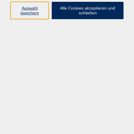
Jahre zurück.
Auswahl
Alle Cookies akzeptieren und
speichern
schließen
Wenn jemand auf Englisch mit Ihnen spricht, können
Sie viel verstehen, aber die Antwort ist das Problem.
Wie heißt nochmal …. ?
Ihnen fallen viele Wörter ein, doch einen ganzen Satz
können Sie nicht formulieren.
Kommen Sie zum Bildungszentrum Bremervörde und
frischen Sie Ihre Englischkenntnisse in lockerer
Atmosphäre auf. Es geht um Smalltalk, sich im
Urlaub, im Restaurant und beim Hobby zu
verständigen.
96,00 €
Gebühr