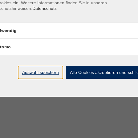
okies ein. Weitere Informationen finden Sie in unseren
schutzhinweisen.
Datenschutz
twendig
essum
Datenschutz
Barrierefreiheitserklärung
AGB
Teiln
tomo
Auswahl speichern
Alle Cookies akzeptieren und schl