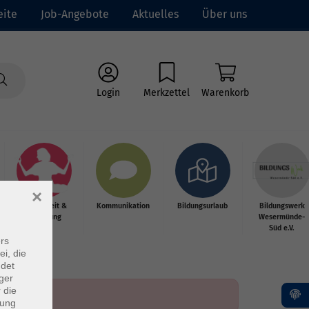
eite
Job-Angebote
Aktuelles
Über uns
Login
Merkzettel
Warenkorb
×
Gesundheit &
Kommunikation
Bildungsurlaub
Bildungswerk
Ernährung
Wesermünde-
Süd e.V.
rs
ei, die
ndet
ger
 die
dung