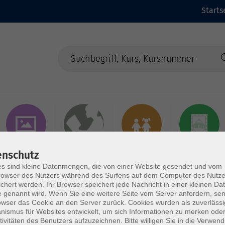
Starts
Kunst &
Dies & Das
Kurse für Kinder
Samtgemeinde
enschutz
Kreatives
& Jugendliche
Börde Lamstedt
s sind kleine Datenmengen, die von einer Website gesendet und vom
owser des Nutzers während des Surfens auf dem Computer des Nutze
chert werden. Ihr Browser speichert jede Nachricht in einer kleinen Dat
 genannt wird. Wenn Sie eine weitere Seite vom Server anfordern, se
owser das Cookie an den Server zurück. Cookies wurden als zuverlässi
ismus für Websites entwickelt, um sich Informationen zu merken oder
tivitäten des Benutzers aufzuzeichnen. Bitte willigen Sie in die Verwen