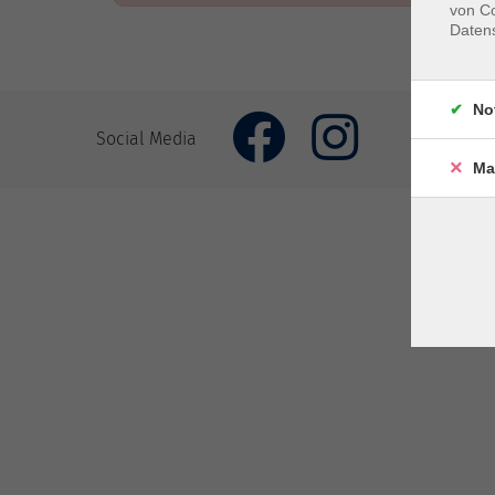
von Co
Daten
No
Impr
Social Media
Ma